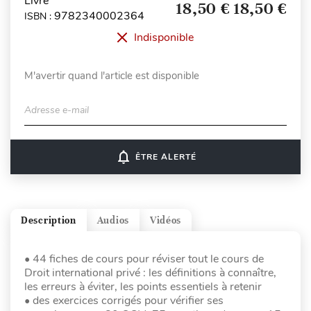
Livre
18,50 €
18,50 €
9782340002364
ISBN :
Indisponible
M'avertir quand l'article est disponible
Adresse e-mail
notifications_none
ÊTRE ALERTÉ
Description
Audios
Vidéos
• 44 fiches de cours pour réviser tout le cours de
Droit international privé : les définitions à connaître,
les erreurs à éviter, les points essentiels à retenir
• des exercices corrigés pour vérifier ses