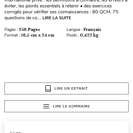
international privé : les définitions à connaître, les erreurs à
éviter, les points essentiels à retenir • des exercices
corrigés pour vérifier ses connaissances : 80 QCM, 75
questions de co...
LIRE LA SUITE
Pages :
256 Pages
Langue :
Français
Format :
16,5 cm x 24 cm
Poids :
0,422 kg
LIRE UN EXTRAIT
LIRE LE SOMMAIRE