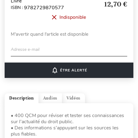
Livre
12,70 €
9782729870577
ISBN :
Indisponible
M'avertir quand l'article est disponible
Adresse e-mail
notifications_none
ÊTRE ALERTÉ
Description
Audios
Vidéos
• 400 QCM pour réviser et tester ses connaissances
sur l’actualité du droit public.
• Des informations s’appuyant sur les sources les
plus fiables.