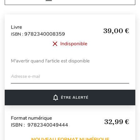
Livre
39,00 €
9782340008359
ISBN :
Indisponible
M'avertir quand l'article est disponible
Adresse e-mail
notifications_none
ÊTRE ALERTÉ
Format numérique
32,99 €
ISBN : 9782340049444
NOUVEAU FORMAT NUMÉRIQUE