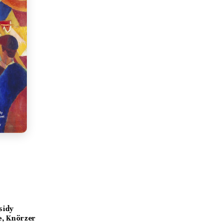
sidy
e, Knörzer