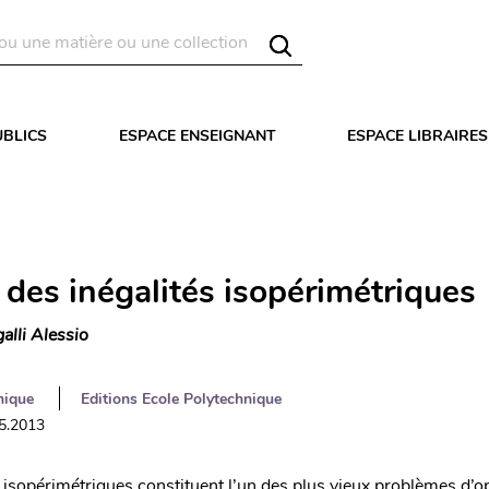
UBLICS
ESPACE ENSEIGNANT
ESPACE LIBRAIRES
 des inégalités isopérimétriques
galli Alessio
nique
Editions Ecole Polytechnique
05.2013
s isopérimétriques constituent l’un des plus vieux problèmes d’o