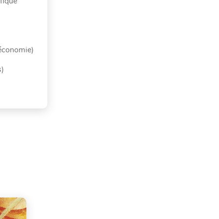
ifique
(économie)
s)