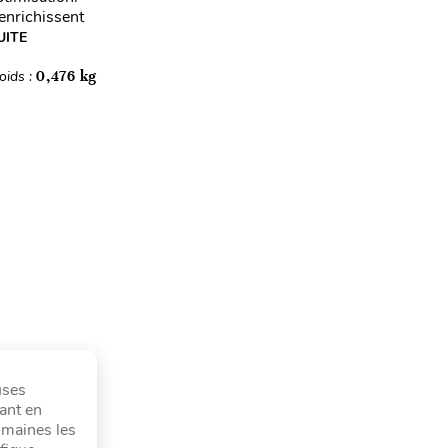
’enrichissent
UITE
oids :
0,476 kg
uses
tant en
domaines les