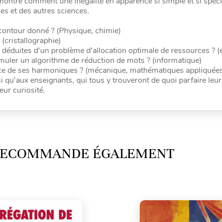
e montre comment une inégalité en apparence si simple et si spéc
es et des autres sciences.
contour donné ? (Physique, chimie)
 (cristallographie)
re déduites d’un problème d’allocation optimale de ressources ? 
rmuler un algorithme de réduction de mots ? (informatique)
nce de ses harmoniques ? (mécanique, mathématiques appliquée
i qu’aux enseignants, qui tous y trouveront de quoi parfaire leur
eur curiosité.
 RECOMMANDE ÉGALEMENT