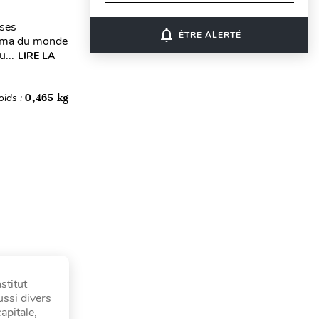
sses
notifications_none
ÊTRE ALERTÉ
orama du monde
...
LIRE LA
oids :
0,465 kg
stitut
ssi divers
apitale,