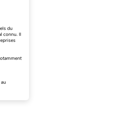
els du
l connu. Il
reprises
 notamment
 au