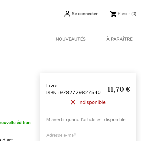
Se connecter
Panier
(0)
NOUVEAUTÉS
À PARAÎTRE
Livre
11,70 €
9782729827540
ISBN :
Indisponible
M'avertir quand l'article est disponible
nouvelle édition
Adresse e-mail
s d'art