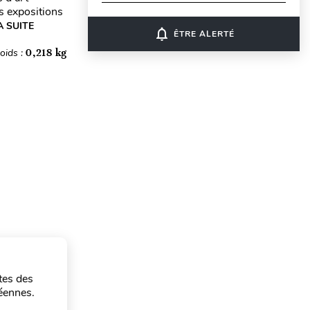
es expositions
A SUITE
notifications_none
ÊTRE ALERTÉ
oids :
0,218 kg
tes des
péennes.