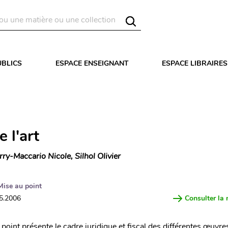
UBLICS
ESPACE ENSEIGNANT
ESPACE LIBRAIRES
e l'art
rry-Maccario Nicole, Silhol Olivier
Mise au point
05.2006
Consulter la 
point présente le cadre juridique et fiscal des différentes œuvre