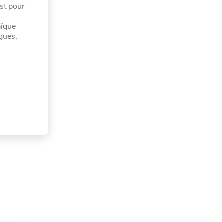
est pour
aïque
agues,