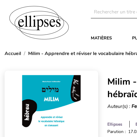
MATIÈRES
P
Accueil
Milim - Apprendre et réviser le vocabulaire héb
Milim -
hébraï
Auteur(s) :
Fe
Ellipses
Parution : 17.