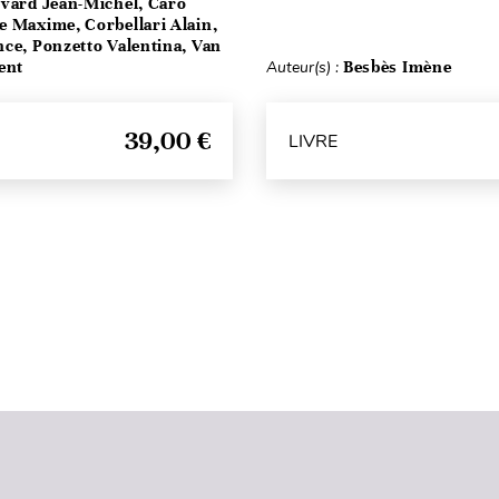
vard Jean-Michel, Caro
e Maxime, Corbellari Alain,
ce, Ponzetto Valentina, Van
ent
Auteur(s) :
Besbès Imène
39,00 €
LIVRE
Haut de page