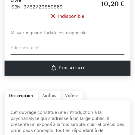
Livre
10,20 €
9782729850869
ISBN :
Indisponible
M'avertir quand l'article est disponible
Adresse e-mail
notifications_none
ÊTRE ALERTÉ
Description
Audios
Vidéos
Cet ouvrage constitue une introduction à la
psychanalyse qui s’adresse à un large public. Il
présente un exposé à la fois simple, clair et précis des
principaux concepts, tout en répondant à de