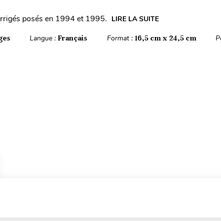
rrigés posés en 1994 et 1995.
LIRE LA SUITE
ges
Langue :
Français
Format :
16,5 cm x 24,5 cm
P