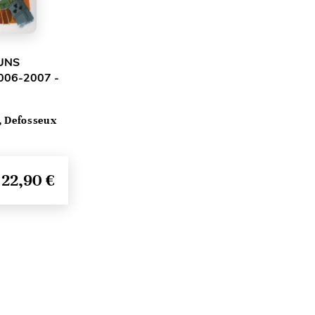
UNS
006-2007 -
, Defosseux
22,90 €