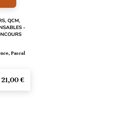
RS, QCM,
NSABLES -
CONCOURS
nce, Pascal
21,00 €