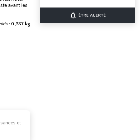
uste avant les
notifications_none
ÊTRE ALERTÉ
oids :
0,237 kg
ssances et