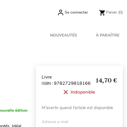
Se connecter
Panier
(0)
NOUVEAUTÉS
À PARAÎTRE
Livre
14,70 €
9782729818166
ISBN :
Indisponible
M'avertir quand l'article est disponible
nouvelle édition
Adresse e-mail
ntés. Idéal