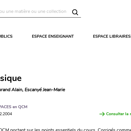
UBLICS
ESPACE ENSEIGNANT
ESPACE LIBRAIRES
sique
rand Alain, Escanyé Jean-Marie
PACES en QCM
02.2004
Consulter la 
CM portant sur les points essentiels du cours. Corrigés comme