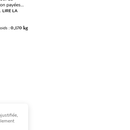
 non payées…
.
LIRE LA
oids :
0,170 kg
justifiée,
alement