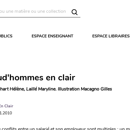
UBLICS
ESPACE ENSEIGNANT
ESPACE LIBRAIRES
ud'hommes en clair
hart Hélène, Laillé Maryline. Illustration Macagno Gilles
En Clair
11.2010
conflits entre un salarié et son employeur sont multiples : un m