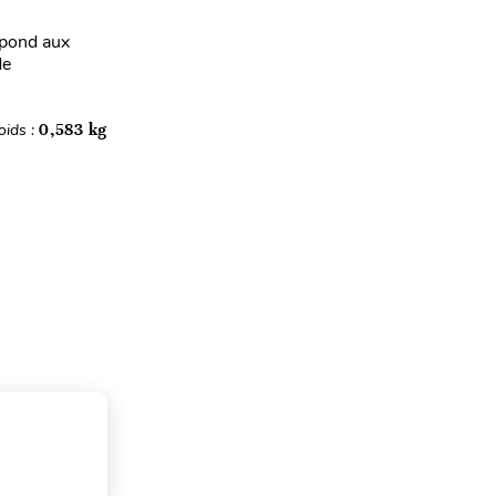
épond aux
de
oids :
0,583 kg