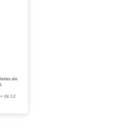
listes du
S
(+ de 12