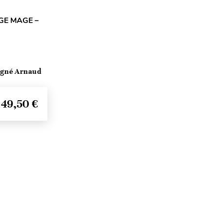
GE MAGE –
igné Arnaud
49,50 €