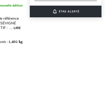
nouvelle édition
notifications_none
ÊTRE ALERTÉ
e référence
d SÉVIGNÉ
F : ...
LIRE
oids :
1,405 kg