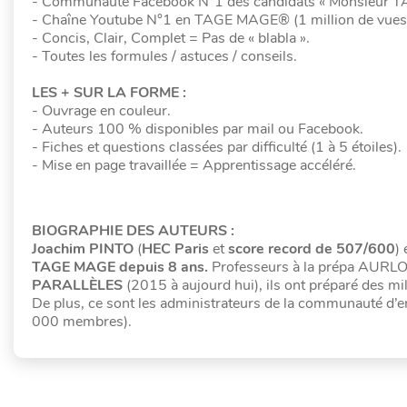
- Communauté Facebook N°1 des candidats « Monsieur 
- Chaîne Youtube N°1 en TAGE MAGE® (1 million de vues
- Concis, Clair, Complet = Pas de « blabla ».
- Toutes les formules / astuces / conseils.
LES + SUR LA FORME :
- Ouvrage en couleur.
- Auteurs 100 % disponibles par mail ou Facebook.
- Fiches et questions classées par difficulté (1 à 5 étoiles).
- Mise en page travaillée = Apprentissage accéléré.
BIOGRAPHIE DES AUTEURS :
Joachim PINTO
(
HEC Paris
et
score record de 507/600
) 
TAGE MAGE depuis 8 ans.
Professeurs à la prépa AURLO
PARALLÈLES
(2015 à aujourd hui), ils ont préparé des 
De plus, ce sont les administrateurs de la communauté d
000 membres).