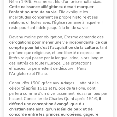
Né en 1466, Érasme est fils d’un prêtre hollandais.
Cette naissance «illégitime» devait marquer
l’enfant pour toute sa vie.
Elle explique les
incertitudes concernant sa propre histoire et ses
relations difficiles avec l’Église romaine à laquelle il
reste pourtant fidèle jusqu’à la fin de sa vie.
Devenu moine par obligation, Érasme demande des
dérogations pour mener une vie indépendante:
ce qui
compte pour lui c’est l’acquisition de la culture
, tant
profane que religieuse, et une liberté d’expression
littéraire qui passe par la langue latine, alors langue
des lettrés de toute l’Europe. Des protections
efficaces lui permettent de découvrir Paris,
l’Angleterre et l’Italie.
Connu dès 1500 grâce aux
Adages
, il atteint à la
célébrité après 1511 et l’
Éloge de la Folie
, dont il
parlera comme d’un divertissement réussi un peu par
hasard. Conseiller de Charles Quint après 1516,
il
défend une conception évangélique du
christianisme
ainsi qu’
un idéal de paix et de
concorde entre les princes européens
, gageure