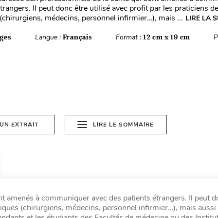
trangers. Il peut donc être utilisé avec profit par les praticiens d
(chirurgiens, médecins, personnel infirmier…), mais ...
LIRE LA S
ges
Langue :
Français
Format :
12 cm x 19 cm
P
 UN EXTRAIT
LIRE LE SOMMAIRE
nt amenés à communiquer avec des patients étrangers. Il peut d
liniques (chirurgiens, médecins, personnel infirmier…), mais aussi 
endants et les étudiants des Facultés de médecine ou des Institu