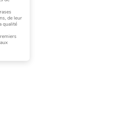
hrases
ns, de leur
a qualité
 premiers
 aux