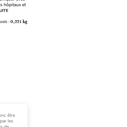
es hôpitaux et
UITE
oids :
0,221 kg
onc être
par les
ts de