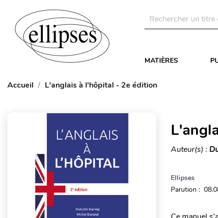
MATIÈRES
P
Accueil
L'anglais à l'hôpital - 2e édition
L'angla
Auteur(s) :
Du
Ellipses
Parution : 08.
Ce manuel s’a