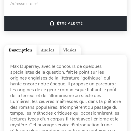
Adresse e-mail
notifications_none
ÊTRE ALERTÉ
Description
Audios
Vidéos
Max Duperray, avec le concours de quelques
spécialistes de la question, fait le point sur les
origines anglaises de la littérature "gothique" qui
hante encore notre époque. Il propose un parcours :
les origines de ce genre romanesque flattant le goût
de la terreur et de l'illuminisme au siècle des
Lumières, les œuvres maîtresses qui, dans la pléthore
des romans populaires, triomphèrent du passage du
temps, les méthodes critiques qui occasionnèrent les
lectures types d'un corpus flirtant avec l'énigme et le
mystère. Cet ouvrage servira d'introduction à une
réflexion plus approfondie sur le genre gothique en