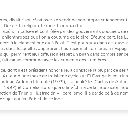
res, disait Kant, c'est oser se servir de son propre entendement
 : Dieu et la religion, le roi et la monarchie.
stración, impulsée et contrôlée par des gouvernants soucieux de
ilanthropes que l'on a coutume de le dire. D'autre part, les L
ées à la clandestinité ou à l'exil. C'est pourquoi dans cet ouvrag
ues dans lesquelles apparurent Ilustración et Lumières en Espagn
rs qui permirent leur diffusion établit un bilan sans complaisanc
ise, fait cause commune avec les ennemis des Lumières.
e, dont il est président honoraire, a consacré la plupart de ses 
e. Auteur d'une thèse de troisième cycle sur El Evangelio en triu
ur Juan Antonio Llorente (1979), il a publié les Cartas de Anton
, 1997) et Cornelia Bororquia o la Víctima de la Inquisición nou
ion de Trienio. Ilustración y liberalismo, il a participé à de n
sujet qui fait l'objet de ce livre.