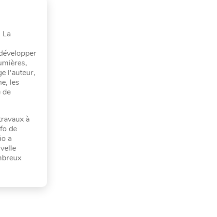
. La
 développer
umières,
e l'auteur,
e, les
e de
travaux à
nfo de
io a
velle
ombreux