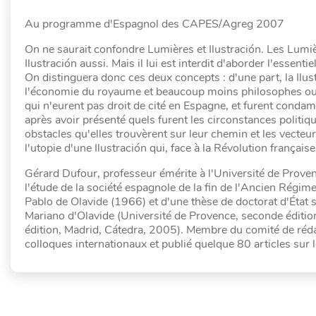
Au programme d'Espagnol des CAPES/Agreg 2007
On ne saurait confondre Lumières et Ilustración. Les Lumiè
Ilustración aussi. Mais il lui est interdit d'aborder l'essentiel
On distinguera donc ces deux concepts : d'une part, la Ilu
l'économie du royaume et beaucoup moins philosophes ou ph
qui n'eurent pas droit de cité en Espagne, et furent condamn
après avoir présenté quels furent les circonstances politiq
obstacles qu'elles trouvèrent sur leur chemin et les vecteu
l'utopie d'une Ilustración qui, face à la Révolution frança
Gérard Dufour, professeur émérite à l'Université de Provenc
l'étude de la société espagnole de la fin de l'Ancien Régim
Pablo de Olavide (1966) et d'une thèse de doctorat d'État s
Mariano d'Olavide (Université de Provence, seconde édition
édition, Madrid, Cátedra, 2005). Membre du comité de rédact
colloques internationaux et publié quelque 80 articles sur le 