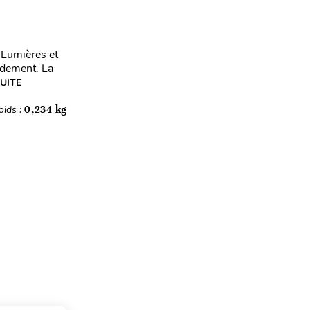
Lumières et
endement. La
SUITE
oids :
0,234 kg