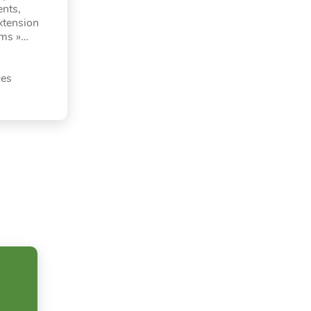
ents,
xtension
oms »…
des