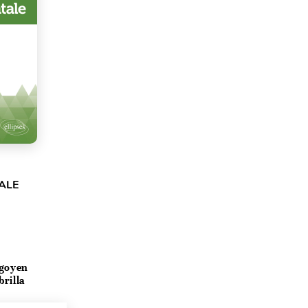
ALE
igoyen
rilla