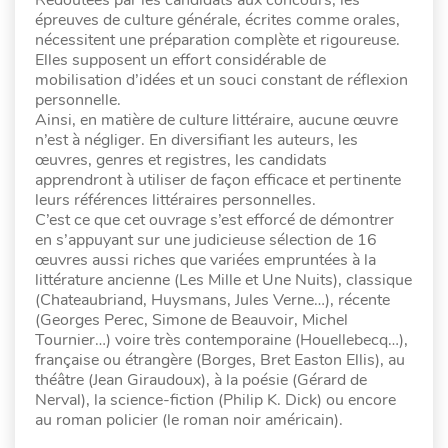
Redoutées par les candidats aux concours, les
épreuves de culture générale, écrites comme orales,
nécessitent une préparation complète et rigoureuse.
Elles supposent un effort considérable de
mobilisation d’idées et un souci constant de réflexion
personnelle.
Ainsi, en matière de culture littéraire, aucune œuvre
n’est à négliger. En diversifiant les auteurs, les
œuvres, genres et registres, les candidats
apprendront à utiliser de façon efficace et pertinente
leurs références littéraires personnelles.
C’est ce que cet ouvrage s’est efforcé de démontrer
en s’appuyant sur une judicieuse sélection de 16
œuvres aussi riches que variées empruntées à la
littérature ancienne (Les Mille et Une Nuits), classique
(Chateaubriand, Huysmans, Jules Verne…), récente
(Georges Perec, Simone de Beauvoir, Michel
Tournier…) voire très contemporaine (Houellebecq…),
française ou étrangère (Borges, Bret Easton Ellis), au
théâtre (Jean Giraudoux), à la poésie (Gérard de
Nerval), la science-fiction (Philip K. Dick) ou encore
au roman policier (le roman noir américain).