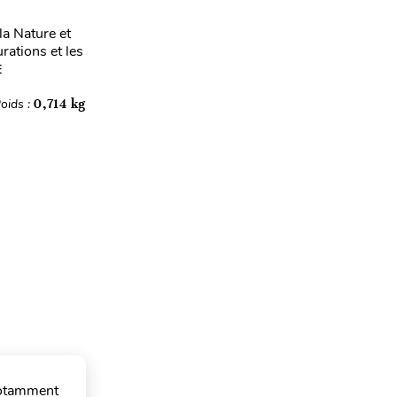
la Nature et
rations et les
E
oids :
0,714 kg
 notamment