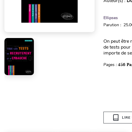
Auteur(s) :
Du
Ellipses
Parution : 25.
On peut être 
de tests pour
importe de se 
Pages :
456 Pa
LIRE