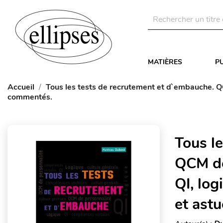
MATIÈRES
P
Accueil
Tous les tests de recrutement et d`embauche. QC
commentés.
Tous l
QCM de
QI, log
et ast