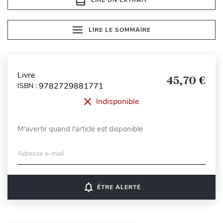
LIRE LE SOMMAIRE
Livre
45,70 €
9782729881771
ISBN :
Indisponible
M'avertir quand l'article est disponible
Adresse e-mail
notifications_none
ÊTRE ALERTÉ