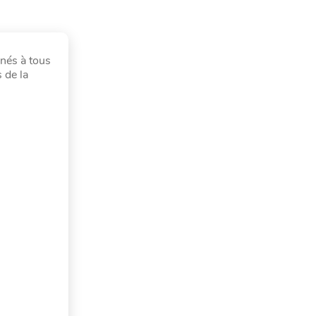
inés à tous
 de la