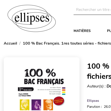
MATIÈRES
P
Accueil
100 % Bac Français. 1res toutes séries - fichier
100 % B
fichier
Auteur(s) :
Do
Ellipses
Parution : 26.