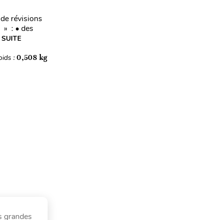
de révisions
s » : • des
 SUITE
oids :
0,508 kg
s grandes