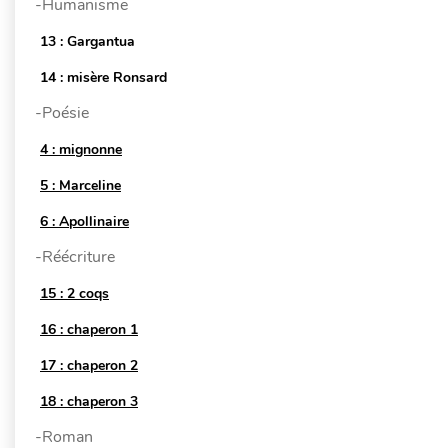
-Humanisme
13 : Gargantua
14 : misère Ronsard
-Poésie
4 : mignonne
5 : Marceline
6 : Apollinaire
-Réécriture
15 : 2 coqs
16 : chaperon 1
17 : chaperon 2
18 : chaperon 3
-Roman