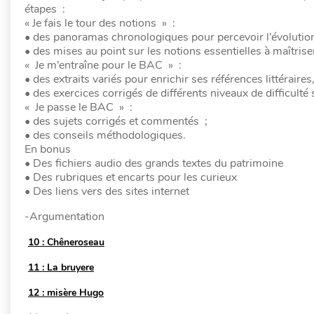
étapes :
« Je fais le tour des notions » :
• des panoramas chronologiques pour percevoir l’évolution
• des mises au point sur les notions essentielles à maîtrise
« Je m’entraîne pour le BAC » :
• des extraits variés pour enrichir ses références littérair
• des exercices corrigés de différents niveaux de difficulté s
« Je passe le BAC » :
• des sujets corrigés et commentés ;
• des conseils méthodologiques.
En bonus
• Des fichiers audio des grands textes du patrimoine
• Des rubriques et encarts pour les curieux
• Des liens vers des sites internet
-Argumentation
10 : Chêneroseau
11 : La bruyere
12 : misère Hugo