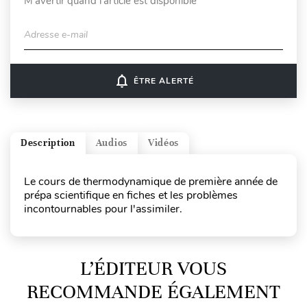
M'avertir quand l'article est disponible
Adresse e-mail
notifications_none
ÊTRE ALERTÉ
Description
Audios
Vidéos
Le cours de thermodynamique de première année de
prépa scientifique en fiches et les problèmes
incontournables pour l'assimiler.
L’ÉDITEUR VOUS
RECOMMANDE ÉGALEMENT