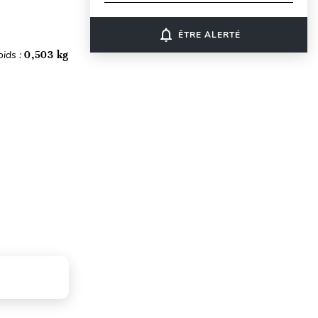
notifications_none
ÊTRE ALERTÉ
oids :
0,503 kg