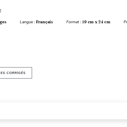
E
ges
Langue :
Français
Format :
19 cm x 24 cm
P
LES CORRIGÉS