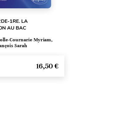
2DE-1RE. LA
ON AU BAC
olle-Cournarie Myriam,
ançois Sarah
16,50 €
Haut de page