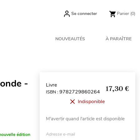
Se connecter
Panier
(0)
NOUVEAUTÉS
À PARAÎTRE
conde -
Livre
17,30 €
9782729860264
ISBN :
Indisponible
M'avertir quand l'article est disponible
Adresse e-mail
nouvelle édition