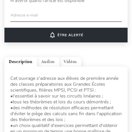
M'avertir quand l'article est disponible
Adresse e-mail
notifications_none
ÊTRE ALERTÉ
Description
Audios
Vidéos
Cet ouvrage s'adresse aux élèves de première année
des classes préparatoires aux Grandes Écoles
scientifiques, filières MPSI, PCSI et PTSI :
•l'essentiel à savoir sur les circuits linéaires ;
•tous les théorèmes et lois du cours démontrés ;
•des méthodes de résolution efficaces permettant
d'éviter le piège des calculs sans fin dans l'application
des théorèmes et des lois ;
•un choix qualitatif d'exercices permettant d'obtenir
en un minimum de temps une bonne maîtrise de