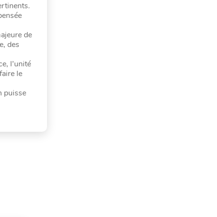
rtinents.
 pensée
majeure de
e, des
e, l’unité
aire le
n puisse