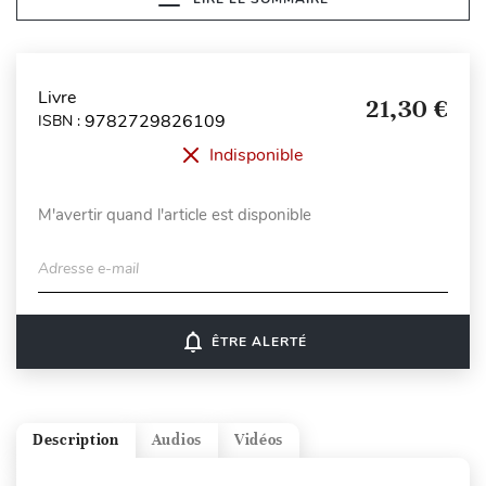
Livre
21,30 €
9782729826109
ISBN :
Indisponible
M'avertir quand l'article est disponible
Adresse e-mail
notifications_none
ÊTRE ALERTÉ
Description
Audios
Vidéos