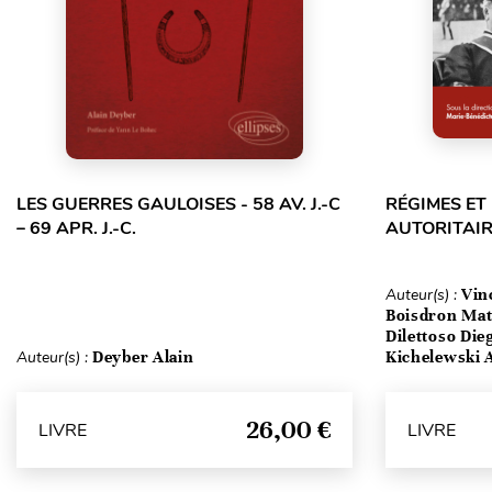
LES GUERRES GAULOISES - 58 AV. J.-C
RÉGIMES E
– 69 APR. J.-C.
AUTORITAIR
Auteur(s) :
Vin
Boisdron Matt
Dilettoso Die
Auteur(s) :
Deyber Alain
Kichelewski A
26,00 €
LIVRE
LIVRE