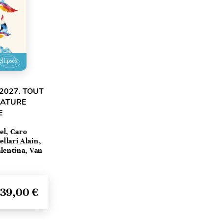
2027. TOUT
RATURE
E
el, Caro
llari Alain,
lentina, Van
39,00 €