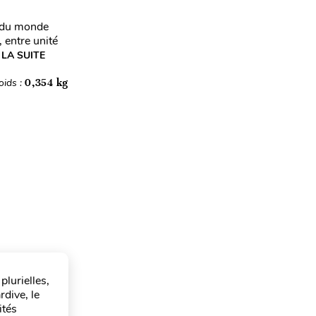
re du monde
 entre unité
 LA SUITE
oids :
0,354 kg
lurielles,
rdive, le
ités