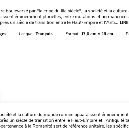
 bouleversé par "la crise du IIIe siècle", la société et la cultu
issent éminemment plurielles, entre mutations et permanences,
Après un siècle de transition entre le Haut-Empire et l'Anti...
LIRE
ges
Langue :
Français
Format :
17,5 cm x 26 cm
P
 société et la culture du monde romain apparaissent éminemment p
rès un siècle de transition entre le Haut-Empire et l'Antiquité ta
ppartenance à la Romanité sert de référence unitaire, les spécific