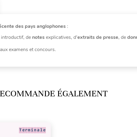
 récente des pays anglophones
:
introductif, de
notes
explicatives, d’
extraits de presse
, de
don
r aux examens et concours.
 RECOMMANDE ÉGALEMENT