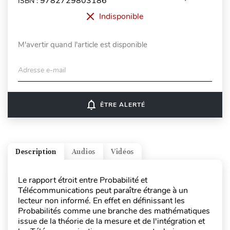
9782729803186
ISBN :
Indisponible
M'avertir quand l'article est disponible
Adresse e-mail
notifications_none
ÊTRE ALERTÉ
Description
Audios
Vidéos
Le rapport étroit entre Probabilité et
Télécommunications peut paraître étrange à un
lecteur non informé. En effet en définissant les
Probabilités comme une branche des mathématiques
issue de la théorie de la mesure et de l'intégration et