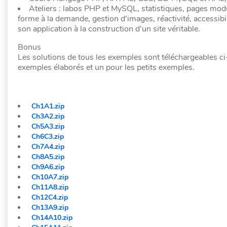
Ateliers : labos PHP et MySQL, statistiques, pages modu
forme à la demande, gestion d’images, réactivité, access
son application à la construction d’un site véritable.
Bonus
Les solutions de tous les exemples sont téléchargeables 
exemples élaborés et un pour les petits exemples.
Ch1A1.zip
Ch3A2.zip
Ch5A3.zip
Ch6C3.zip
Ch7A4.zip
Ch8A5.zip
Ch9A6.zip
Ch10A7.zip
Ch11A8.zip
Ch12C4.zip
Ch13A9.zip
Ch14A10.zip