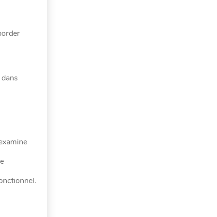
border
 dans
 examine
re
onctionnel.