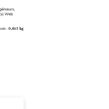
génieurs,
e(s) Web
oids :
0,652 kg