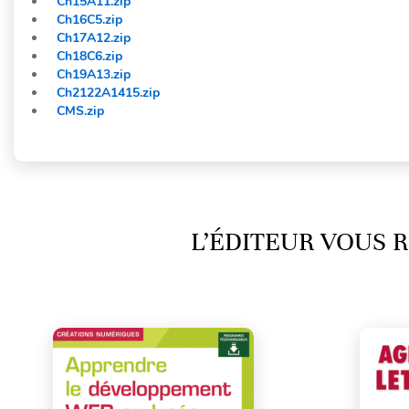
Ch15A11.zip
Ch16C5.zip
Ch17A12.zip
Ch18C6.zip
Ch19A13.zip
Ch2122A1415.zip
CMS.zip
L’ÉDITEUR VOUS