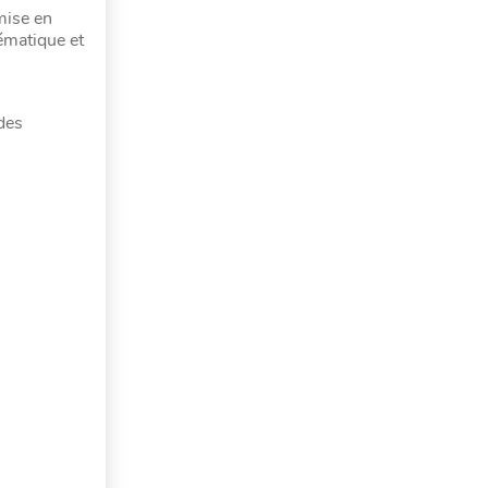
mise en
ématique et
des