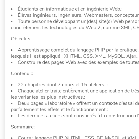
Étudiants en informatique et en ingénierie Web.:
Élèves ingénieurs, ingénieurs, Webmasters, concepteurs
Toute personne développant un(des) site(s) Web person
concrètement les technologies du Web 2, comme XML, CS
Objectifs:
Apprentissage complet du langage PHP par la pratique
lesquels il est appliqué : XHTML, CSS, XML, MySQL, Ajax…
Construire des pages Web avec des exemples de toutes le
Contenu ::
22 chapitres dont 7 cours et 15 ateliers. :
Chaque atelier traite entièrement une application de tr
les variantes les plus instructives.:
Deux pages « laboratoire » offrent un contexte d’essai
parfaitement les effets et le fonctionnement.:
Les derniers ateliers sont consacrés à la construction d
Sommaire:
Cours : langage PHP, XHTML, CSS, BD MySQL et XML, 