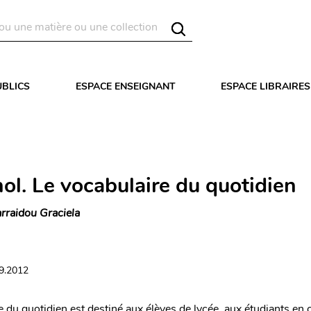
UBLICS
ESPACE ENSEIGNANT
ESPACE LIBRAIRES
ol. Le vocabulaire du quotidien
rraidou Graciela
09.2012
e du quotidien est destiné aux élèves de lycée, aux étudiants en 