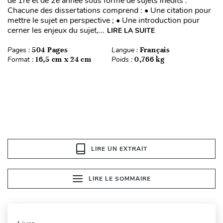
de 1re et de 2e année sous forme de sujets inédits :
Chacune des dissertations comprend : • Une citation pour
mettre le sujet en perspective ; • Une introduction pour
cerner les enjeux du sujet,...
LIRE LA SUITE
Pages :
504 Pages
Langue :
Français
Format :
16,5 cm x 24 cm
Poids :
0,766 kg
LIRE UN EXTRAIT
LIRE LE SOMMAIRE