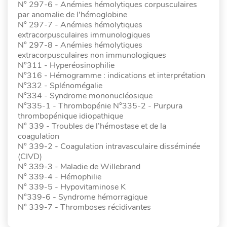
N° 297-6 - Anémies hémolytiques corpusculaires
par anomalie de l’hémoglobine
N° 297-7 - Anémies hémolytiques
extracorpusculaires immunologiques
N° 297-8 - Anémies hémolytiques
extracorpusculaires non immunologiques
N°311 - Hyperéosinophilie
N°316 - Hémogramme : indications et interprétation
N°332 - Splénomégalie
N°334 - Syndrome mononucléosique
N°335-1 - Thrombopénie N°335-2 - Purpura
thrombopénique idiopathique
N° 339 - Troubles de l’hémostase et de la
coagulation
N° 339-2 - Coagulation intravasculaire disséminée
(CIVD)
N° 339-3 - Maladie de Willebrand
N° 339-4 - Hémophilie
N° 339-5 - Hypovitaminose K
N°339-6 - Syndrome hémorragique
N° 339-7 - Thromboses récidivantes