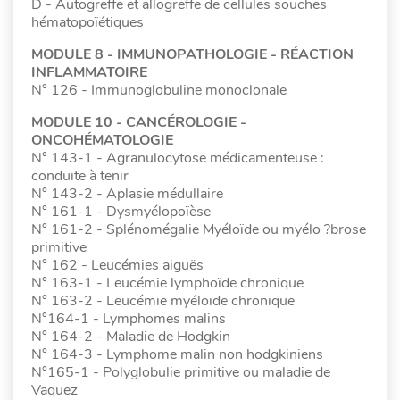
D - Autogreffe et allogreffe de cellules souches
hématopoïétiques
MODULE 8 - IMMUNOPATHOLOGIE - RÉACTION
INFLAMMATOIRE
N° 126 - Immunoglobuline monoclonale
MODULE 10 - CANCÉROLOGIE -
ONCOHÉMATOLOGIE
N° 143-1 - Agranulocytose médicamenteuse :
conduite à tenir
N° 143-2 - Aplasie médullaire
N° 161-1 - Dysmyélopoïèse
N° 161-2 - Splénomégalie Myéloïde ou myélo ?brose
primitive
N° 162 - Leucémies aiguës
N° 163-1 - Leucémie lymphoïde chronique
N° 163-2 - Leucémie myéloïde chronique
N°164-1 - Lymphomes malins
N° 164-2 - Maladie de Hodgkin
N° 164-3 - Lymphome malin non hodgkiniens
N°165-1 - Polyglobulie primitive ou maladie de
Vaquez