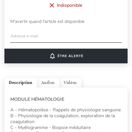
Indisponible
M'avertir quand l'article est disponible
Adresse e-mail
notifications_none
ÊTRE ALERTÉ
Description
Audios
Vidéos
MODULE HÉMATOLOGIE
A - Hématopoïèse - Rappels de physiologie sanguine
B - Physiologie de la coagulation, exploration de la
coagulation
C - Myélogramme - Biopsie médullaire