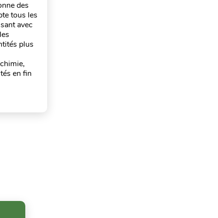
donne des
pte tous les
ssant avec
les
ntités plus
(chimie,
tés en fin