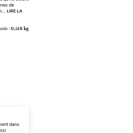
ènes de
...
LIRE LA
oids :
0,518 kg
ement dans
ssi