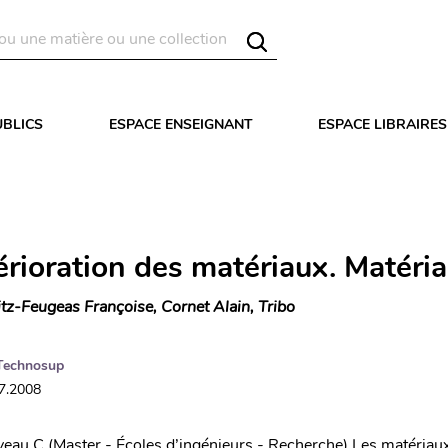
UBLICS
ESPACE ENSEIGNANT
ESPACE LIBRAIRES
érioration des matériaux. Matéri
itz-Feugeas Françoise, Cornet Alain, Tribo
Technosup
07.2008
iveau C (Master - Écoles d’ingénieurs - Recherche) Les matériaux,