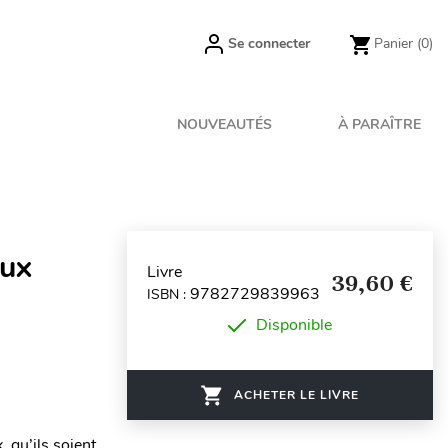
Se connecter
Panier
(0)
NOUVEAUTÉS
À PARAÎTRE
aux
Livre
39,60 €
9782729839963
ISBN :
Disponible
ACHETER LE LIVRE
 qu’ils soient