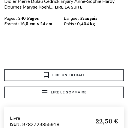
Didier Pierre Dulau Cedrick Enjary Anne-Sophie Hardy
Dournes Maryse Koehl...
LIRE LA SUITE
Pages :
240 Pages
Langue :
Français
Format :
16,5 cm x 24 cm
Poids :
0,404 kg
LIRE UN EXTRAIT
LIRE LE SOMMAIRE
Livre
22,50 €
9782729855918
ISBN :