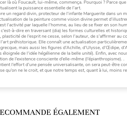
er là où Foucault, lui-même, commença. Pourquoi ? Parce que
lisent la puissance essentielle de l’art.
vre un regard divin, protecteur de l’infante Marguerite dans un
ctualisation de la peinture comme vision divine permet d’illustre
 est l’activité par laquelle l’homme, au lieu de se fixer en son hum
t-à-dire en traversant (dia) les formes culturelles et historiq
 plasticité de l’esprit ne cesse, selon l’auteur, de s’affirmer au 
l’art préhistorique. Elle connaît une actualisation particulièreme
 grecque, mais aussi les figures d’Achille, d’Ulysse, d’Œdipe, d’
s éloignée de l’idée hégélienne de la belle unité). Enfin, avec nou
ion de l’existence consciente d’elle-même (l’épianthropisme). .
ntient l’effort d’une pensée universalisante, on sera peut-être co
se qu’on ne le croit, et que notre temps est, quant à lui, moins rel
 RECOMMANDE ÉGALEMENT