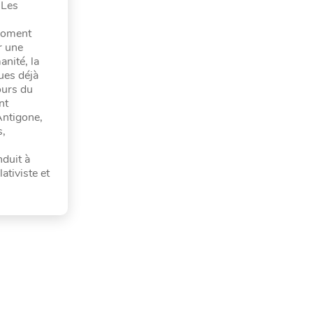
 Les
 moment
r une
anité, la
ues déjà
cours du
nt
Antigone,
s,
nduit à
ativiste et