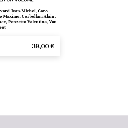
 EN UN VOLUME
vard Jean-Michel, Caro
e Maxime, Corbellari Alain,
ce, Ponzetto Valentina, Van
ent
39,00 €
Haut de page