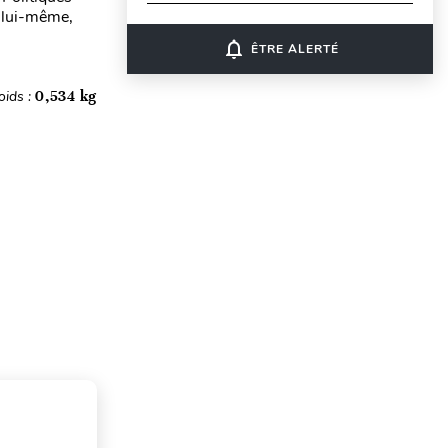
 lui-même,
notifications_none
ÊTRE ALERTÉ
oids :
0,534 kg