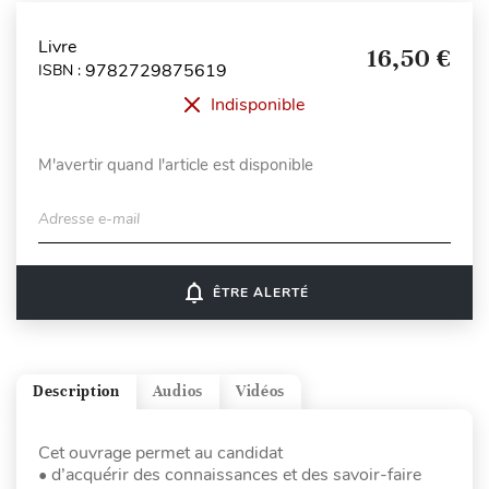
Livre
16,50 €
9782729875619
ISBN :
Indisponible
M'avertir quand l'article est disponible
Adresse e-mail
notifications_none
ÊTRE ALERTÉ
Description
Audios
Vidéos
Cet ouvrage permet au candidat
• d’acquérir des connaissances et des savoir-faire