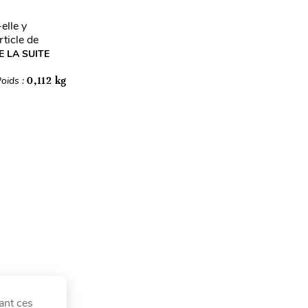
elle y
ticle de
E LA SUITE
oids :
0,112 kg
ant ces