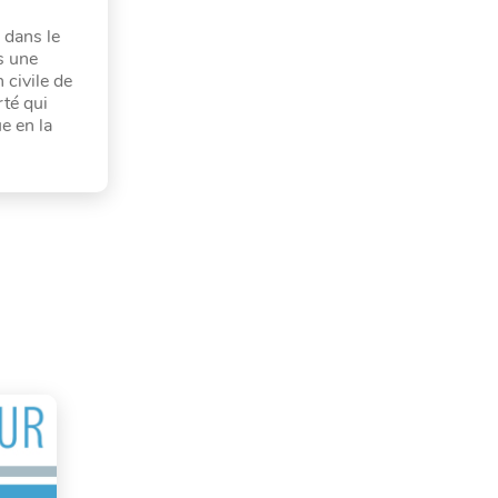
 dans le
as une
 civile de
rté qui
e en la