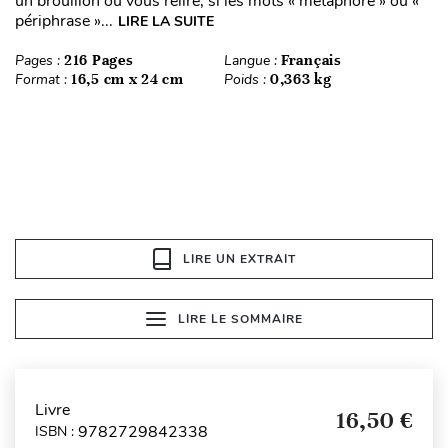
un brouillon ou vous relire, si les mots « métaphore » ou «
périphrase »...
LIRE LA SUITE
Pages :
216 Pages
Langue :
Français
Format :
16,5 cm x 24 cm
Poids :
0,363 kg
LIRE UN EXTRAIT
LIRE LE SOMMAIRE
Livre
16,50 €
9782729842338
ISBN :