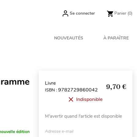
Se connecter
Panier
(0)
NOUVEAUTÉS
À PARAÎTRE
ogramme
Livre
9,70 €
9782729860042
ISBN :
Indisponible
M'avertir quand l'article est disponible
Adresse e-mail
nouvelle édition