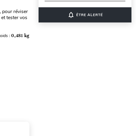
 pour réviser
notifications_none
ÊTRE ALERTÉ
 et tester vos
oids :
0,481 kg