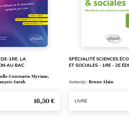
2DE-1RE. LA
SPÉCIALITÉ SCIENCES ÉC
ON AU BAC
ET SOCIALES - 1RE - 2E ÉD
olle-Cournarie Myriam,
ançois Sarah
Auteur(s) :
Bruno Alain
16,50 €
LIVRE