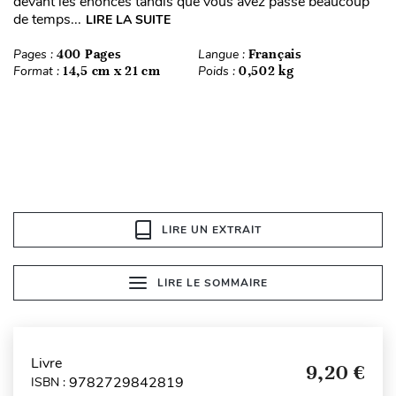
devant les énoncés tandis que vous avez passé beaucoup
de temps...
LIRE LA SUITE
Pages :
400 Pages
Langue :
Français
Format :
14,5 cm x 21 cm
Poids :
0,502 kg
LIRE UN EXTRAIT
LIRE LE SOMMAIRE
Livre
9,20 €
9782729842819
ISBN :