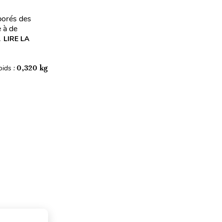
aborés des
 à de
.
LIRE LA
oids :
0,320 kg