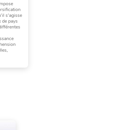
’impose
rsification
’il s’agisse
x de pays
différentes
issance
éhension
lles,