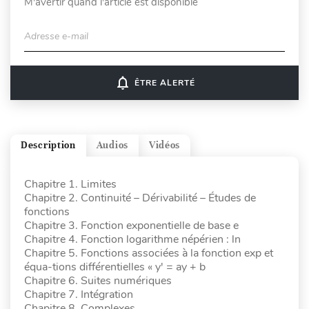
M'avertir quand l'article est disponible
Adresse e-mail
notifications_none
ÊTRE ALERTÉ
Description
Audios
Vidéos
Chapitre 1. Limites
Chapitre 2. Continuité – Dérivabilité – Études de
fonctions
Chapitre 3. Fonction exponentielle de base e
Chapitre 4. Fonction logarithme népérien : ln
Chapitre 5. Fonctions associées à la fonction exp et
équa-tions différentielles « y' = ay + b
Chapitre 6. Suites numériques
Chapitre 7. Intégration
Chapitre 8. Complexes