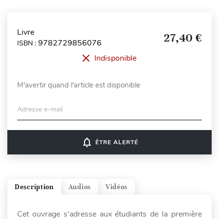
Livre
27,40 €
9782729856076
ISBN :
Indisponible
M'avertir quand l'article est disponible
Adresse e-mail
notifications_none
ÊTRE ALERTÉ
Description
Audios
Vidéos
Cet ouvrage s’adresse aux étudiants de la première