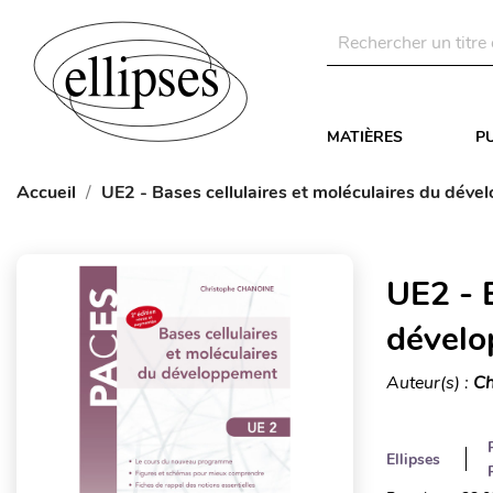
MATIÈRES
P
Accueil
UE2 - Bases cellulaires et moléculaires du déve
UE2 - B
dévelo
Auteur(s) :
Ch
Ellipses