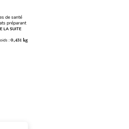
es de santé
dats préparant
RE LA SUITE
oids :
0,431 kg