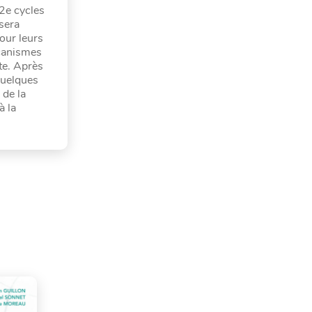
2e cycles
sera
our leurs
écanismes
ote. Après
quelques
 de la
à la