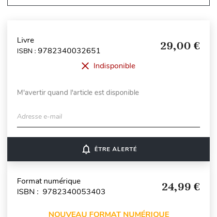
Livre
29,00 €
9782340032651
ISBN :
Indisponible
M'avertir quand l'article est disponible
Adresse e-mail
notifications_none
ÊTRE ALERTÉ
Format numérique
24,99 €
ISBN : 9782340053403
NOUVEAU FORMAT NUMÉRIQUE